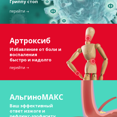
Гриппу стоп
перейти
Артроксиб
Избавление от боли и
воспаления
быстро и надолго
перейти
АльгиноМАКС
Ваш эффективный
ответ изжоге и
рефлюкс-эзофагиту