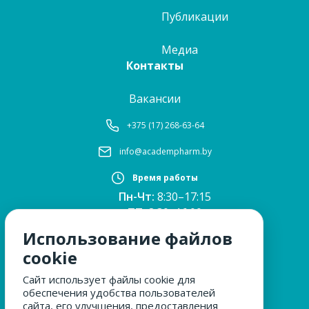
Публикации
Медиа
Контакты
Вакансии
+375 (17) 268-63-64
info@academpharm.by
Время работы
Пн-Чт:
8:30–17:15
ПТ:
8:30–16:00
Обед:
12:30–13:00
Использование файлов
Сб, Вс:
выходные
cookie
Сайт использует файлы cookie для
обеспечения удобства пользователей
МЫ ЗА БЕЗОПАСНОСТЬ
сайта, его улучшения, предоставления