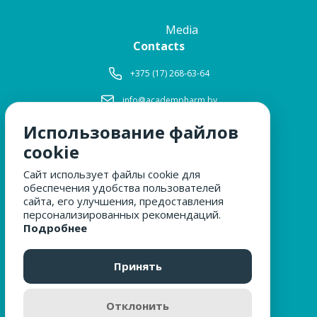
Media
Contacts
+375 (17) 268-63-64
info@academpharm.by
Использование файлов
Working hours
Mon-Thu:
8: 30-17: 15
cookie
Fri:
8: 30-16: 00
Сайт использует файлы cookie для
Lunch:
12: 00-12: 30
обеспечения удобства пользователей
Sat, Sun:
closed
сайта, его улучшения, предоставления
персонализированных рекомендаций.
Подробнее
WE ARE FOR SAFETY
Принять
Отклонить
CONSUMER COMPLAINTS