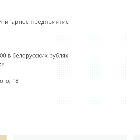
унитарное предприятие
000 в белорусских рублях
к»
ого, 18