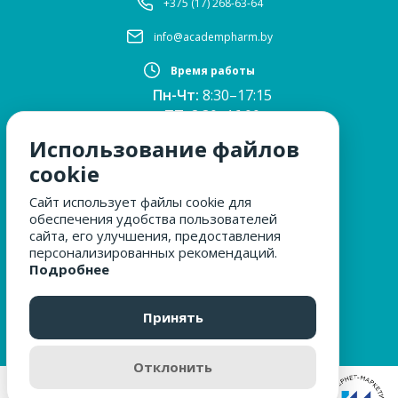
+375 (17) 268-63-64
info@academpharm.by
Время работы
Пн-Чт:
8:30–17:15
ПТ:
8:30–16:00
Обед:
12:30–13:00
Использование файлов
Сб, Вс:
выходные
cookie
Сайт использует файлы cookie для
обеспечения удобства пользователей
МЫ ЗА БЕЗОПАСНОСТЬ
сайта, его улучшения, предоставления
персонализированных рекомендаций.
Подробнее
ОБРАЩЕНИЯ ГРАЖДАН
Принять
Отклонить