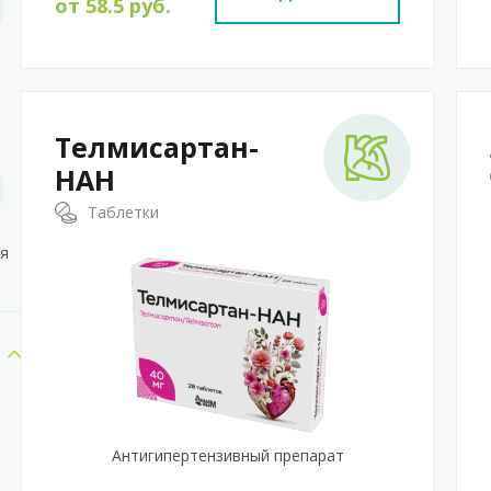
от
58.5
руб.
Телмисартан-
НАН
Таблетки
я
Антигипертензивный препарат