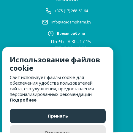
+375 (17) 268-63-64
info@academpharm.by
Время работы
Пн-Чт:
8:30–17:15
ПТ:
8:30–16:00
Обед:
12:30–13:00
Использование файлов
Сб, Вс:
выходные
cookie
Сайт использует файлы cookie для
обеспечения удобства пользователей
МЫ ЗА БЕЗОПАСНОСТЬ
сайта, его улучшения, предоставления
персонализированных рекомендаций.
Подробнее
ОБРАЩЕНИЯ ГРАЖДАН
Принять
Отклонить