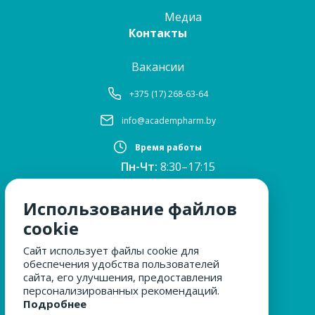
Медиа
Контакты
Вакансии
+375 (17) 268-63-64
info@academpharm.by
Время работы
Пн-Чт:
8:30–17:15
ПТ:
8:30–16:00
Обед:
12:30–13:00
Использование файлов
Сб, Вс:
выходные
cookie
Сайт использует файлы cookie для
обеспечения удобства пользователей
МЫ ЗА БЕЗОПАСНОСТЬ
сайта, его улучшения, предоставления
персонализированных рекомендаций.
Подробнее