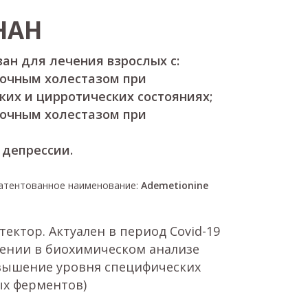
НАН
ан для лечения взрослых с:
очным холестазом при
ких и цирротических состояниях;
очным холестазом при
депрессии.
атентованное наименование:
Ademetionine
ектор. Актуален в период Covid-19
ении в биохимическом анализе
вышение уровня специфических
х ферментов)