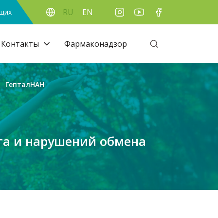
RU
EN
ящих
Контакты
Фармаконадзор
ГепталНАН
та и нарушений обмена