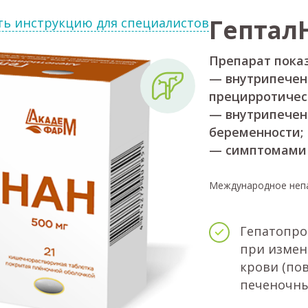
Гептал
ть инструкцию для специалистов
Препарат показ
— внутрипечен
прецирротичес
— внутрипечен
беременности;
— симптомами 
Международное неп
Гепатопрот
при измен
крови (по
печеночны