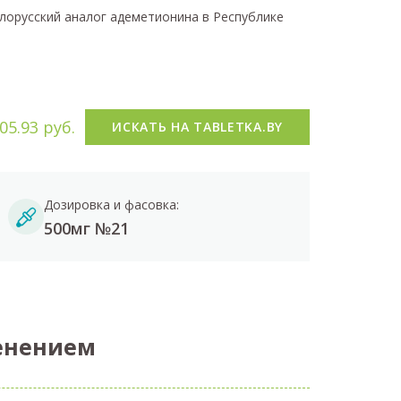
лорусский аналог адеметионина в Республике
05.93 руб.
ИСКАТЬ НА TABLETKA.BY
Дозировка и фасовка:
500мг №21
енением