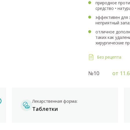
природное проти
средство • нату
эффективен для 
неприятный запа
отличное дополн
таких как удален
хирургические п
Без рецепта
№10
от 11.6
Лекарственная форма:
Таблетки