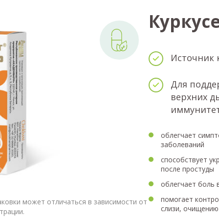
Куркус
Источник 
Для подде
верхних д
иммуните
облегчает симпт
заболеваний
способствует ук
после простуды
облегчает боль 
помогает контро
аковки может отличаться в зависимости от
слизи, очищению
трации.