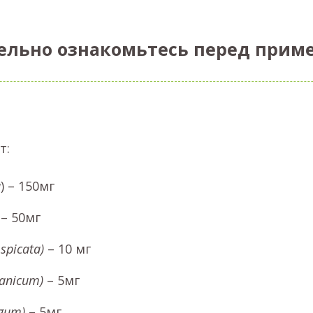
ельно ознакомьтесь перед прим
т:
a
) – 150мг
– 50мг
spicata
)
– 10 мг
anicum)
– 5мг
ngum
)
– 5мг