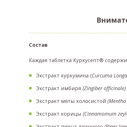
Внимат
Состав
Каждая таблетка Куркусепт® содержи
Экстракт куркумина (
Curcuma Long
Экстракт имбиря
(
Zingiber officinale)
Экстракт мяты колосистой
(
Mentha
Экстракт корицы
(Cinnamomum zeyl
Экстракт перца длинного
(
Piper
lo