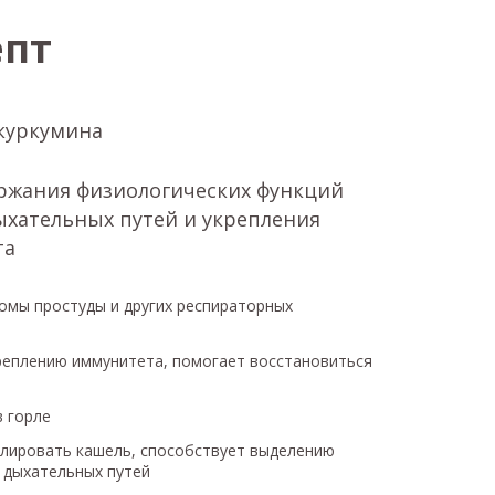
епт
куркумина
ржания физиологических функций
ыхательных путей и укрепления
та
омы простуды и других респираторных
реплению иммунитета, помогает восстановиться
в горле
лировать кашель, способствует выделению
 дыхательных путей