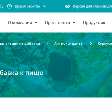
by
Время работы
Версия для слабовид
О компании
Пресс-центр
Продукция
ски активные добавки
Антиоксиданты
Куркус
бавка к пище