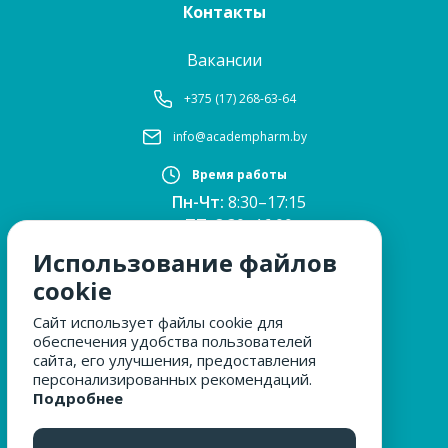
Контакты
Вакансии
+375 (17) 268-63-64
info@academpharm.by
Время работы
Пн-Чт:
8:30–17:15
ПТ:
8:30–16:00
Обед:
12:30–13:00
Использование файлов
Сб, Вс:
выходные
cookie
Сайт использует файлы cookie для
обеспечения удобства пользователей
МЫ ЗА БЕЗОПАСНОСТЬ
сайта, его улучшения, предоставления
персонализированных рекомендаций.
Подробнее
ОБРАЩЕНИЯ ГРАЖДАН