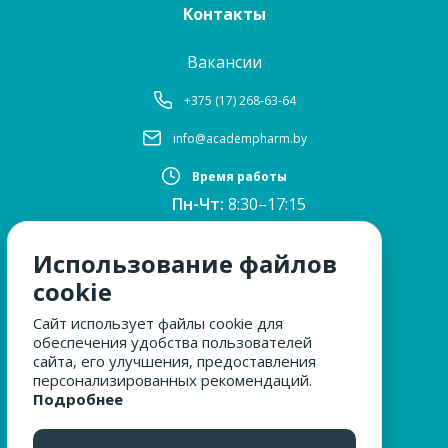
Контакты
Вакансии
+375 (17) 268-63-64
info@academpharm.by
Время работы
Пн-Чт:
8:30–17:15
ПТ:
8:30–16:00
Обед:
12:30–13:00
Использование файлов
Сб, Вс:
выходные
cookie
Сайт использует файлы cookie для
обеспечения удобства пользователей
МЫ ЗА БЕЗОПАСНОСТЬ
сайта, его улучшения, предоставления
персонализированных рекомендаций.
Подробнее
ОБРАЩЕНИЯ ГРАЖДАН