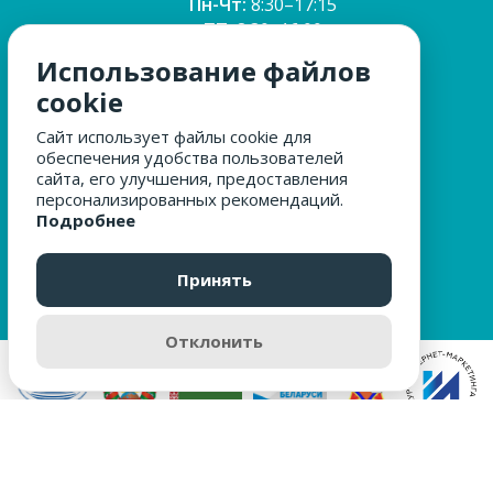
Пн-Чт:
8:30–17:15
ПТ:
8:30–16:00
Обед:
12:30–13:00
Использование файлов
Сб, Вс:
выходные
cookie
Сайт использует файлы cookie для
обеспечения удобства пользователей
МЫ ЗА БЕЗОПАСНОСТЬ
сайта, его улучшения, предоставления
персонализированных рекомендаций.
Подробнее
ОБРАЩЕНИЯ ГРАЖДАН
Принять
Отклонить
Разработка сайта
digital-agency Web Modern