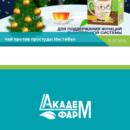
Чай против простуды Инстибел
01.07.2018