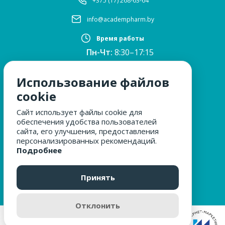
+375 (17) 268-63-64
info@academpharm.by
Время работы
Пн-Чт:
8:30–17:15
ПТ:
8:30–16:00
Обед:
12:30–13:00
Использование файлов
Сб, Вс:
выходные
cookie
Сайт использует файлы cookie для
обеспечения удобства пользователей
МЫ ЗА БЕЗОПАСНОСТЬ
сайта, его улучшения, предоставления
персонализированных рекомендаций.
Подробнее
ОБРАЩЕНИЯ ГРАЖДАН
Принять
Отклонить