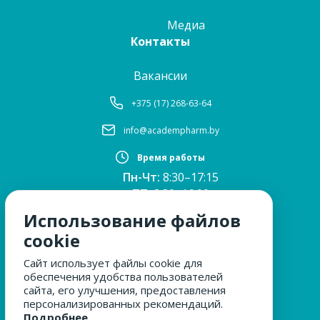
Медиа
Контакты
Вакансии
+375 (17) 268-63-64
info@academpharm.by
Время работы
Пн-Чт:
8:30–17:15
ПТ:
8:30–16:00
Обед:
12:30–13:00
Использование файлов
Сб, Вс:
выходные
cookie
Сайт использует файлы cookie для
обеспечения удобства пользователей
МЫ ЗА БЕЗОПАСНОСТЬ
сайта, его улучшения, предоставления
персонализированных рекомендаций.
Подробнее