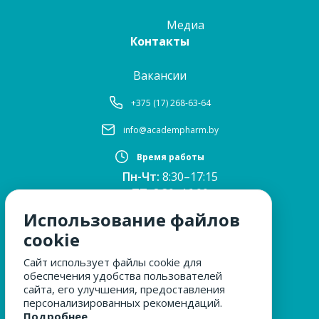
Медиа
Контакты
Вакансии
+375 (17) 268-63-64
info@academpharm.by
Время работы
Пн-Чт:
8:30–17:15
ПТ:
8:30–16:00
Обед:
12:30–13:00
Использование файлов
Сб, Вс:
выходные
cookie
Сайт использует файлы cookie для
обеспечения удобства пользователей
МЫ ЗА БЕЗОПАСНОСТЬ
сайта, его улучшения, предоставления
персонализированных рекомендаций.
Подробнее