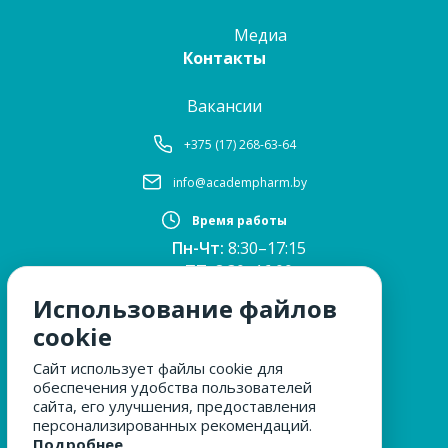
Медиа
Контакты
Вакансии
+375 (17) 268-63-64
info@academpharm.by
Время работы
Пн-Чт:
8:30–17:15
ПТ:
8:30–16:00
Обед:
12:30–13:00
Использование файлов
Сб, Вс:
выходные
cookie
Сайт использует файлы cookie для
обеспечения удобства пользователей
МЫ ЗА БЕЗОПАСНОСТЬ
сайта, его улучшения, предоставления
персонализированных рекомендаций.
Подробнее