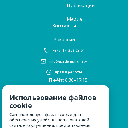
Публикации
Медиа
Контакты
Вакансии
+375 (17) 268-63-64
info@academpharm.by
Время работы
Пн-Чт:
8:30–17:15
ПТ:
8:30–16:00
Обед:
12:30–13:00
Использование файлов
Сб, Вс:
выходные
cookie
Сайт использует файлы cookie для
обеспечения удобства пользователей
МЫ ЗА БЕЗОПАСНОСТЬ
сайта, его улучшения, предоставления