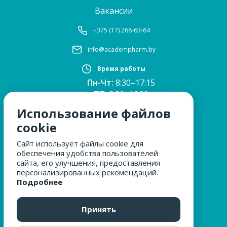
Вакансии
+375 (17) 268-63-64
info@academpharm.by
Время работы
Пн-Чт:
8:30–17:15
ПТ:
8:30–16:00
Обед:
12:30–13:00
Использование файлов
Сб, Вс:
выходные
cookie
Сайт использует файлы cookie для
обеспечения удобства пользователей
МЫ ЗА БЕЗОПАСНОСТЬ
сайта, его улучшения, предоставления
персонализированных рекомендаций.
Подробнее
ОБРАЩЕНИЯ ГРАЖДАН
Принять