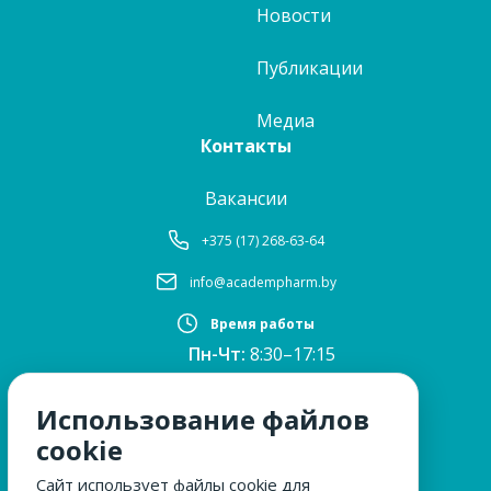
Новости
Публикации
Медиа
Контакты
Вакансии
+375 (17) 268-63-64
info@academpharm.by
Время работы
Пн-Чт:
8:30–17:15
ПТ:
8:30–16:00
Обед:
12:30–13:00
Использование файлов
Сб, Вс:
выходные
cookie
Сайт использует файлы cookie для