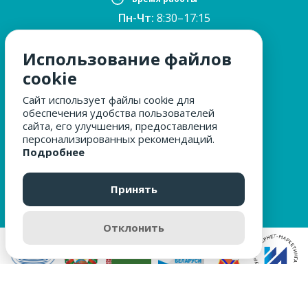
Пн-Чт:
8:30–17:15
ПТ:
8:30–16:00
Обед:
12:30–13:00
Использование файлов
Сб, Вс:
выходные
cookie
Сайт использует файлы cookie для
обеспечения удобства пользователей
МЫ ЗА БЕЗОПАСНОСТЬ
сайта, его улучшения, предоставления
персонализированных рекомендаций.
Подробнее
ОБРАЩЕНИЯ ГРАЖДАН
Принять
Отклонить
Разработка сайта
digital-agency Web Modern