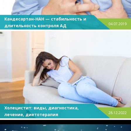
Кандесартан-НАН — стабильность и
04.07.2019
длительность контроля АД
Холецистит: виды, диагностика,
28.12.2022
лечение, диетотерапия