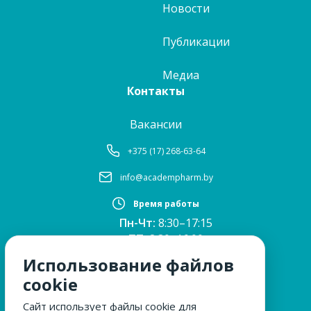
Новости
Публикации
Медиа
Контакты
Вакансии
+375 (17) 268-63-64
info@academpharm.by
Время работы
Пн-Чт:
8:30–17:15
ПТ:
8:30–16:00
Обед:
12:30–13:00
Использование файлов
Сб, Вс:
выходные
cookie
Сайт использует файлы cookie для