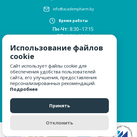
info@academpharm.by
Время работы
Пн-Чт:
8:30–17:15
ПТ:
8:30–16:00
Обед:
12:30–13:00
Использование файлов
Сб, Вс:
выходные
cookie
Сайт использует файлы cookie для
обеспечения удобства пользователей
МЫ ЗА БЕЗОПАСНОСТЬ
сайта, его улучшения, предоставления
персонализированных рекомендаций.
Подробнее
ОБРАЩЕНИЯ ГРАЖДАН
Принять
Отклонить