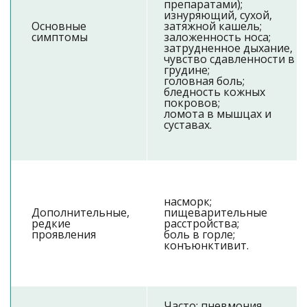
препаратами);
изнуряющий, сухой,
Основные
затяжной кашель;
симптомы
заложенность носа;
затрудненное дыхание,
чувство сдавленности в
грудине;
головная боль;
бледность кожных
покровов;
ломота в мышцах и
суставах.
насморк;
Дополнительные,
пищеварительные
редкие
расстройства;
проявления
боль в горле;
конъюнктивит.
Часто: пневмония,