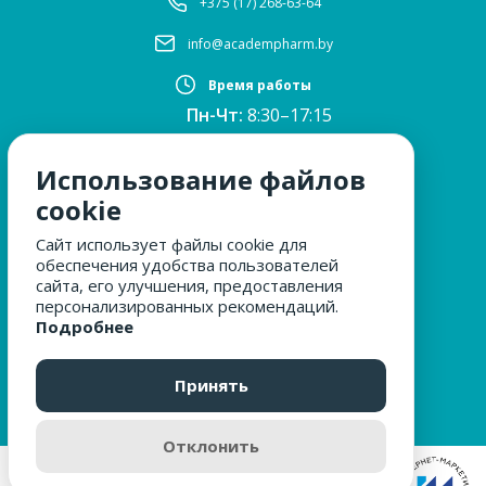
+375 (17) 268-63-64
info@academpharm.by
Время работы
Пн-Чт:
8:30–17:15
ПТ:
8:30–16:00
Обед:
12:30–13:00
Использование файлов
Сб, Вс:
выходные
cookie
Сайт использует файлы cookie для
обеспечения удобства пользователей
МЫ ЗА БЕЗОПАСНОСТЬ
сайта, его улучшения, предоставления
персонализированных рекомендаций.
Подробнее
ОБРАЩЕНИЯ ГРАЖДАН
Принять
Отклонить