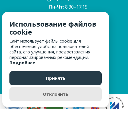
Пн-Чт:
8:30–17:15
ПТ:
8:30–16:00
Обед:
12:30–13:00
Использование файлов
Сб, Вс:
выходные
cookie
Сайт использует файлы cookie для
обеспечения удобства пользователей
МЫ ЗА БЕЗОПАСНОСТЬ
сайта, его улучшения, предоставления
персонализированных рекомендаций.
Подробнее
ОБРАЩЕНИЯ ГРАЖДАН
Принять
Отклонить
Разработка сайта
digital-agency Web Modern