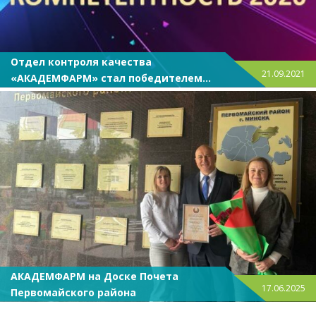
Отдел контроля качества
21.09.2021
«АКАДЕМФАРМ» стал победителем
конкурса «Компетентность – 2020»!
АКАДЕМФАРМ на Доске Почета
17.06.2025
Первомайского района