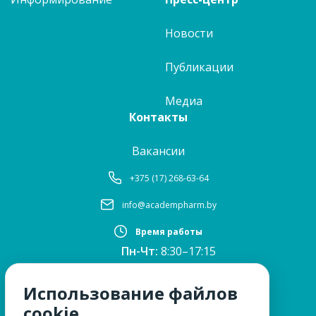
Новости
Публикации
Медиа
Контакты
Вакансии
+375 (17) 268-63-64
info@academpharm.by
Время работы
Пн-Чт:
8:30–17:15
ПТ:
8:30–16:00
Обед:
12:30–13:00
Использование файлов
Сб, Вс:
выходные
cookie