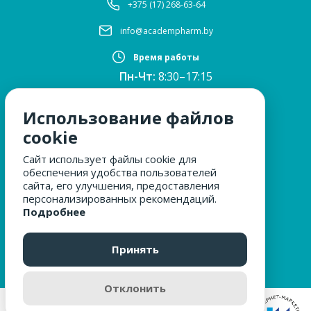
+375 (17) 268-63-64
info@academpharm.by
Время работы
Пн-Чт:
8:30–17:15
ПТ:
8:30–16:00
Обед:
12:30–13:00
Использование файлов
Сб, Вс:
выходные
cookie
Сайт использует файлы cookie для
обеспечения удобства пользователей
МЫ ЗА БЕЗОПАСНОСТЬ
сайта, его улучшения, предоставления
персонализированных рекомендаций.
Подробнее
ОБРАЩЕНИЯ ГРАЖДАН
Принять
Отклонить