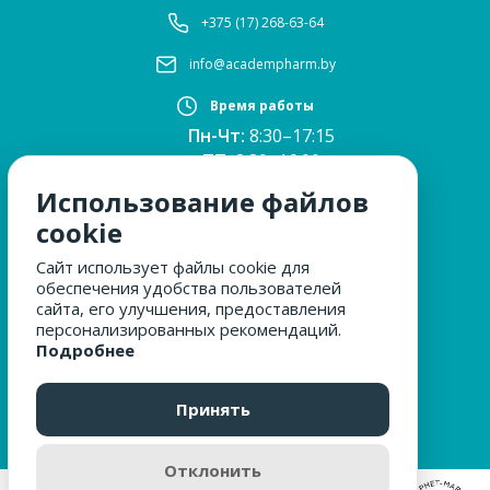
+375 (17) 268-63-64
info@academpharm.by
Время работы
Пн-Чт:
8:30–17:15
ПТ:
8:30–16:00
Обед:
12:30–13:00
Использование файлов
Сб, Вс:
выходные
cookie
Сайт использует файлы cookie для
обеспечения удобства пользователей
МЫ ЗА БЕЗОПАСНОСТЬ
сайта, его улучшения, предоставления
персонализированных рекомендаций.
Подробнее
ОБРАЩЕНИЯ ГРАЖДАН
Принять
Отклонить