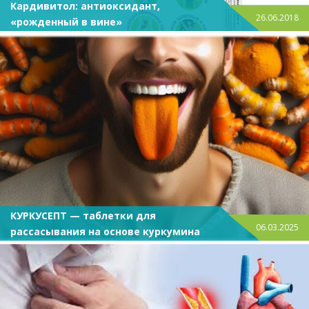
Кардивитол: антиоксидант,
26.06.2018
«рожденный в вине»
КУРКУСЕПТ — таблетки для
06.03.2025
рассасывания на основе куркумина