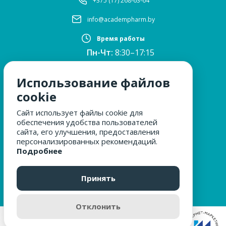
+375 (17) 268-63-64
info@academpharm.by
Время работы
Пн-Чт:
8:30–17:15
ПТ:
8:30–16:00
Обед:
12:30–13:00
Использование файлов
Сб, Вс:
выходные
cookie
Сайт использует файлы cookie для
обеспечения удобства пользователей
МЫ ЗА БЕЗОПАСНОСТЬ
сайта, его улучшения, предоставления
персонализированных рекомендаций.
Подробнее
ОБРАЩЕНИЯ ГРАЖДАН
Принять
Отклонить