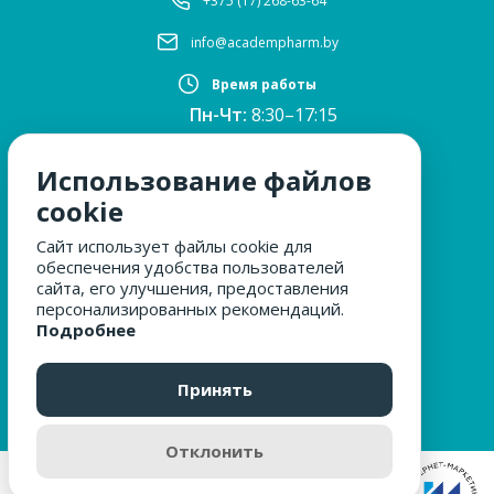
+375 (17) 268-63-64
info@academpharm.by
Время работы
Пн-Чт:
8:30–17:15
ПТ:
8:30–16:00
Обед:
12:30–13:00
Использование файлов
Сб, Вс:
выходные
cookie
Сайт использует файлы cookie для
обеспечения удобства пользователей
МЫ ЗА БЕЗОПАСНОСТЬ
сайта, его улучшения, предоставления
персонализированных рекомендаций.
Подробнее
ОБРАЩЕНИЯ ГРАЖДАН
Принять
Отклонить