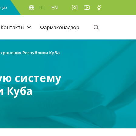
RU
EN
ящих
Контакты
Фармаконадзор
охранения Республики Куба
ую систему
и Куба