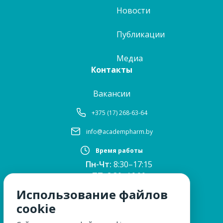
Новости
Публикации
Медиа
Контакты
Вакансии
+375 (17) 268-63-64
info@academpharm.by
Время работы
Пн-Чт:
8:30–17:15
ПТ:
8:30–16:00
Обед:
12:30–13:00
Использование файлов
Сб, Вс:
выходные
cookie