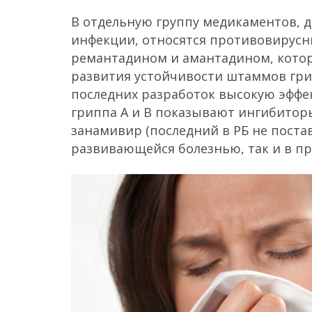
В отдельную группу медикаментов, 
инфекции, относятся противовирусн
ремантадином и амантадином, котор
развития устойчивости штаммов грип
последних разработок высокую эфф
гриппа A и B показывают ингибитор
занамивир (последний в РБ не постав
развивающейся болезнью, так и в пр