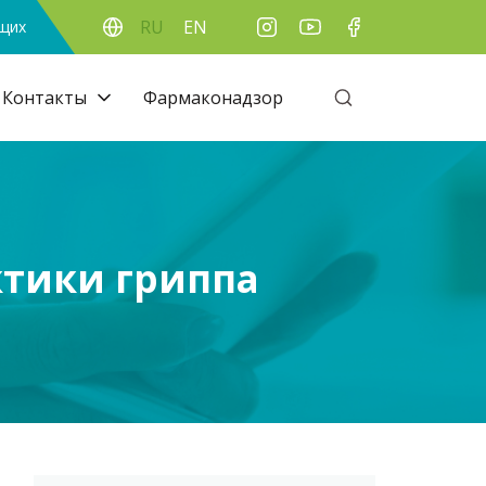
RU
EN
ящих
Контакты
Фармаконадзор
ктики гриппа