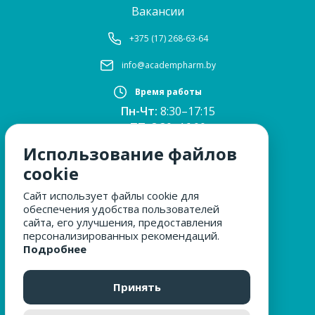
Вакансии
+375 (17) 268-63-64
info@academpharm.by
Время работы
Пн-Чт:
8:30–17:15
ПТ:
8:30–16:00
Обед:
12:30–13:00
Использование файлов
Сб, Вс:
выходные
cookie
Сайт использует файлы cookie для
обеспечения удобства пользователей
МЫ ЗА БЕЗОПАСНОСТЬ
сайта, его улучшения, предоставления
персонализированных рекомендаций.
Подробнее
ОБРАЩЕНИЯ ГРАЖДАН
Принять