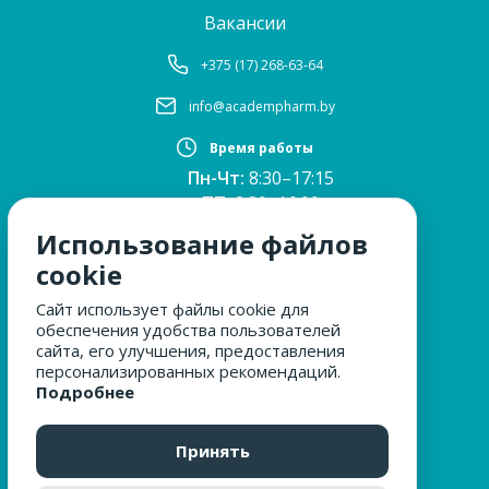
Вакансии
+375 (17) 268-63-64
info@academpharm.by
Время работы
Пн-Чт:
8:30–17:15
ПТ:
8:30–16:00
Обед:
12:30–13:00
Использование файлов
Сб, Вс:
выходные
cookie
Сайт использует файлы cookie для
обеспечения удобства пользователей
МЫ ЗА БЕЗОПАСНОСТЬ
сайта, его улучшения, предоставления
персонализированных рекомендаций.
Подробнее
ОБРАЩЕНИЯ ГРАЖДАН
Принять