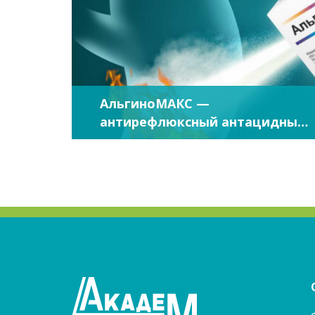
АльгиноМАКС —
антирефлюксный антацидный
препарат