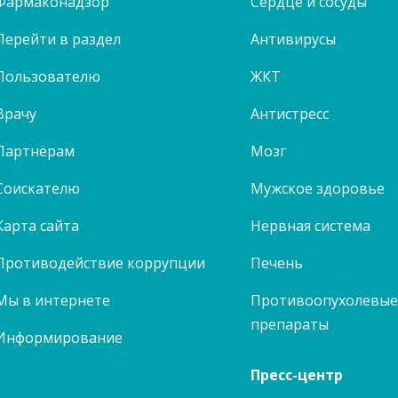
Фармаконадзор
Сердце и сосуды
Перейти в раздел
Антивирусы
Пользователю
ЖКТ
Врачу
Антистресс
Партнёрам
Мозг
Соискателю
Мужское здоровье
Карта сайта
Нервная система
Противодействие коррупции
Печень
Мы в интернете
Противоопухолевы
препараты
Информирование
Пресс-центр