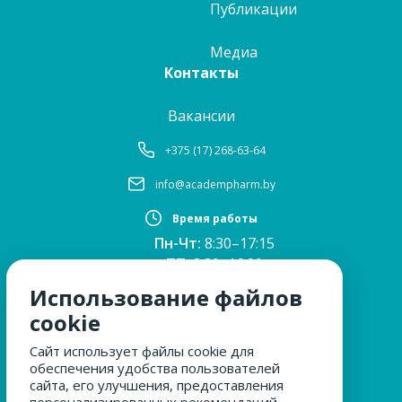
Публикации
Медиа
Контакты
Вакансии
+375 (17) 268-63-64
info@academpharm.by
Время работы
Пн-Чт:
8:30–17:15
ПТ:
8:30–16:00
Обед:
12:30–13:00
Использование файлов
Сб, Вс:
выходные
cookie
Сайт использует файлы cookie для
обеспечения удобства пользователей
МЫ ЗА БЕЗОПАСНОСТЬ
сайта, его улучшения, предоставления