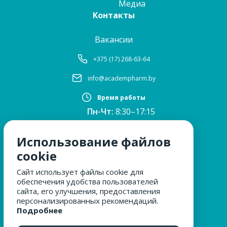
Медиа
Контакты
Вакансии
+375 (17) 268-63-64
info@academpharm.by
Время работы
Пн-Чт:
8:30–17:15
ПТ:
8:30–16:00
Обед:
12:30–13:00
Использование файлов
Сб, Вс:
выходные
cookie
Сайт использует файлы cookie для
обеспечения удобства пользователей
МЫ ЗА БЕЗОПАСНОСТЬ
сайта, его улучшения, предоставления
персонализированных рекомендаций.
Подробнее
ОБРАЩЕНИЯ ГРАЖДАН