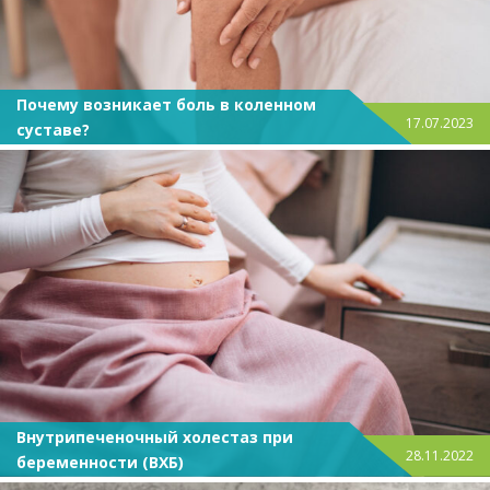
Почему возникает боль в коленном
17.07.2023
суставе?
Внутрипеченочный холестаз при
28.11.2022
беременности (ВХБ)