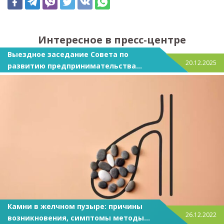
Интересное в пресс-центре
Выездное заседание Совета по
20.12.2025
развитию предпринимательства
прошло на базе «АКАДЕМФАРМ»
Камни в желчном пузыре: причины
26.12.2022
возникновения, симптомы методы