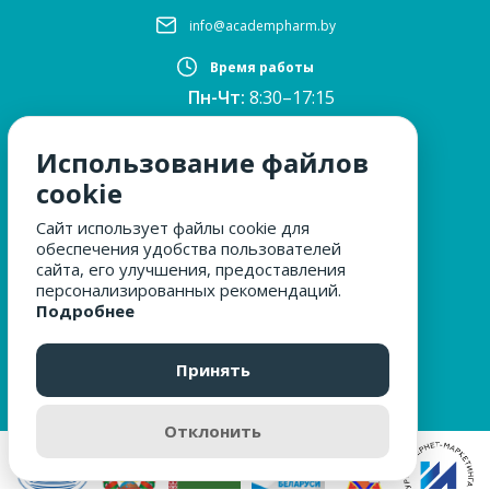
info@academpharm.by
Время работы
Пн-Чт:
8:30–17:15
ПТ:
8:30–16:00
Обед:
12:30–13:00
Использование файлов
Сб, Вс:
выходные
cookie
Сайт использует файлы cookie для
обеспечения удобства пользователей
МЫ ЗА БЕЗОПАСНОСТЬ
сайта, его улучшения, предоставления
персонализированных рекомендаций.
Подробнее
ОБРАЩЕНИЯ ГРАЖДАН
Принять
Отклонить