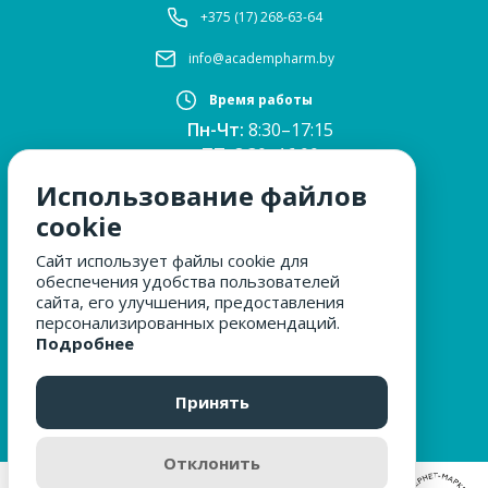
+375 (17) 268-63-64
info@academpharm.by
Время работы
Пн-Чт:
8:30–17:15
ПТ:
8:30–16:00
Обед:
12:30–13:00
Использование файлов
Сб, Вс:
выходные
cookie
Сайт использует файлы cookie для
обеспечения удобства пользователей
МЫ ЗА БЕЗОПАСНОСТЬ
сайта, его улучшения, предоставления
персонализированных рекомендаций.
Подробнее
ОБРАЩЕНИЯ ГРАЖДАН
Принять
Отклонить