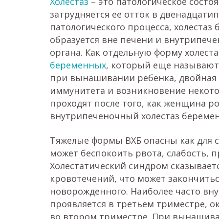
Холестаз
– это патологическое состо
затрудняется ее отток в двенадцати
патологического процесса, холестаз
образуется вне печени и внутрипеч
органа. Как отдельную форму холес
беременных
, который еще называют
при вынашивании ребенка, двойная 
иммунитета и возникновение некото
проходят после того, как женщина р
внутрипеченочный холестаз береме
Тяжелые формы ВХБ опасны как для 
может беспокоить рвота, слабость, 
Холестатический синдром сказываетс
кровотечений, что может закончит
новорожденного. Наиболее часто вн
проявляется в третьем триместре, 
во втором триместре. При вынашива