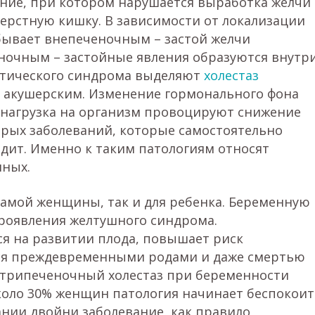
яние, при котором нарушается выработка желчи
перстную кишку. В зависимости от локализации
 бывает внепеченочным – застой желчи
еночным – застойные явления образуются внутр
татического синдрома выделяют
холестаз
 акушерским. Изменение гормонального фона
нагрузка на организм провоцируют снижение
рых заболеваний, которые самостоятельно
одит. Именно к таким патологиям относят
нных.
самой женщины, так и для ребенка. Беременную
проявления желтушного синдрома.
я на развитии плода, повышает риск
ься преждевременными родами и даже смертью
утрипеченочный холестаз при беременности
около 30% женщин патология начинает беспокоит
нии двойни заболевание, как правило,