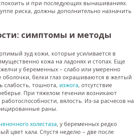
беспокоить и при последующих вынашиваниях.
руппе риска, должны дополнительно назначить
ости: симптомы и методы
рпимый зуд кожи, которые усиливается в
имущественно кожа на ладонях и стопах. Еще
желчи у беременных – слабо или умеренно
е оболочки, белки глаз окрашиваются в желтый
ь слабость, тошнота,
изжога
, отсутствие
реберье. При тяжелом течении возникают
 работоспособности, вялость. Из-за расчесов на
нфицированные раны.
ченочного холестаза
, у беременных редко
й цвет кала. Спустя неделю – две после