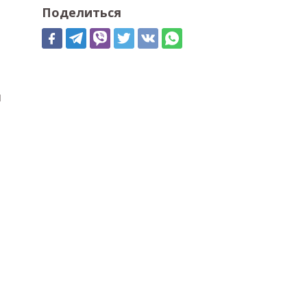
Поделиться
л
м