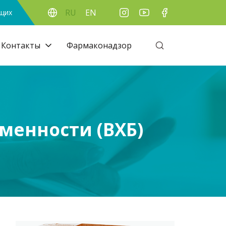
RU
EN
ящих
Контакты
Фармаконадзор
менности (ВХБ)