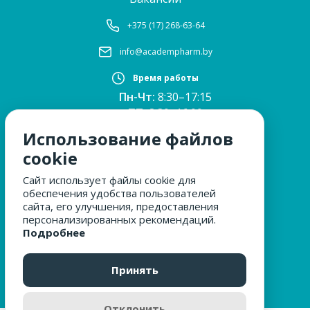
+375 (17) 268-63-64
info@academpharm.by
Время работы
Пн-Чт:
8:30–17:15
ПТ:
8:30–16:00
Обед:
12:30–13:00
Использование файлов
Сб, Вс:
выходные
cookie
Сайт использует файлы cookie для
обеспечения удобства пользователей
МЫ ЗА БЕЗОПАСНОСТЬ
сайта, его улучшения, предоставления
персонализированных рекомендаций.
Подробнее
ОБРАЩЕНИЯ ГРАЖДАН
Принять
Отклонить