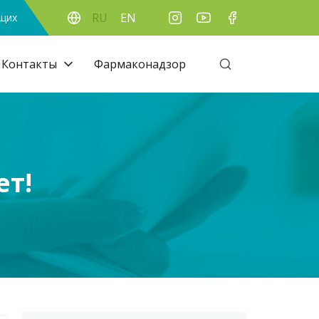
RU
EN
ящих
Контакты
Фармаконадзор
ет!