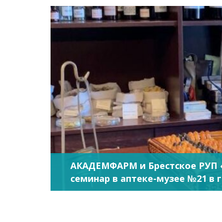
АКАДЕМФАРМ и Брестское РУП
семинар в аптеке-музее №21 в 