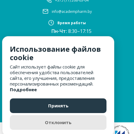
+375 (17) 268-63-64
info@academpharm.by
Время работы
Пн-Чт:
8:30–17:15
ПТ:
8:30–16:00
Обед:
12:30–13:00
Использование файлов
Сб, Вс:
выходные
cookie
Сайт использует файлы cookie для
обеспечения удобства пользователей
МЫ ЗА БЕЗОПАСНОСТЬ
сайта, его улучшения, предоставления
персонализированных рекомендаций.
Подробнее
ОБРАЩЕНИЯ ГРАЖДАН
Принять
Отклонить