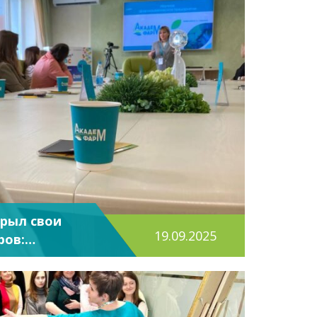
рыл свои
19.09.2025
ров:
рсия для
скамед»