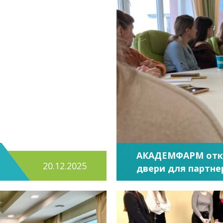
АКАДЕМФАРМ отк
20.12.2025
двери для партне
состоялась экску
аптечной сети «И