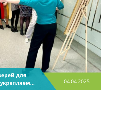
верей для
04.04.2025
 укрепляем
з
й диалог