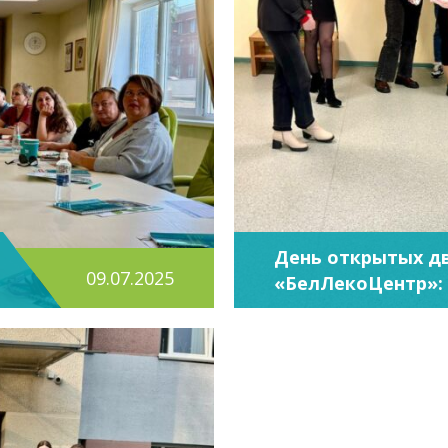
День открытых д
09.07.2025
«БелЛекоЦентр»:
партнерство чере
профессиональны