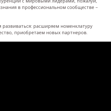
онкуренции с мировыми лидерами, пожалуй,
изнания в профессиональном сообществе –
м развиваться: расширяем номенклатуру
ество, приобретаем новых партнеров.