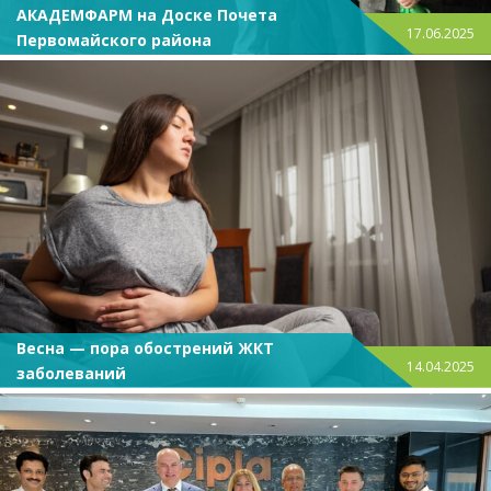
АКАДЕМФАРМ на Доске Почета
17.06.2025
Первомайского района
Весна — пора обострений ЖКТ
14.04.2025
заболеваний