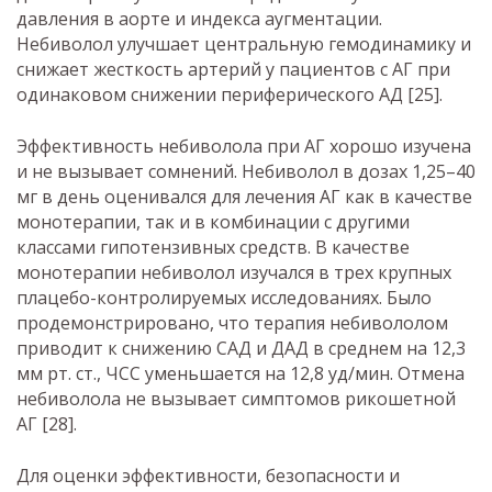
давления в аорте и индекса аугментации.
Небиволол улучшает центральную гемодинамику и
снижает жесткость артерий у пациентов с АГ при
одинаковом снижении периферического АД [25].
Эффективность небиволола при АГ хорошо изучена
и не вызывает сомнений. Небиволол в дозах 1,25–40
мг в день оценивался для лечения АГ как в качестве
монотерапии, так и в комбинации с другими
классами гипотензивных средств. В качестве
монотерапии небиволол изучался в трех крупных
плацебо-контролируемых исследованиях. Было
продемонстрировано, что терапия небивололом
приводит к снижению САД и ДАД в среднем на 12,3
мм рт. ст., ЧСС уменьшается на 12,8 уд/мин. Отмена
небиволола не вызывает симптомов рикошетной
АГ [28].
Для оценки эффективности, безопасности и