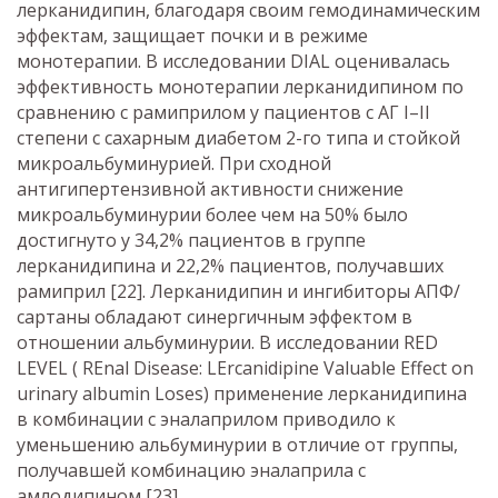
лерканидипин, благодаря своим гемодинамическим
эффектам, защищает почки и в режиме
монотерапии. В исследовании DIAL оценивалась
эффективность монотерапии лерканидипином по
сравнению с рамиприлом у пациентов с АГ I–II
степени с сахарным диабетом 2-го типа и стойкой
микроальбуминурией. При сходной
антигипертензивной активности снижение
микроальбуминурии более чем на 50% было
достигнуто у 34,2% пациентов в группе
лерканидипина и 22,2% пациентов, получавших
рамиприл [22]. Лерканидипин и ингибиторы АПФ/
сартаны обладают синергичным эффектом в
отношении альбуминурии. В исследовании RED
LEVEL ( REnal Disease: LErcanidipine Valuable Effect on
urinary albumin Loses) применение лерканидипина
в комбинации с эналаприлом приводило к
уменьшению альбуминурии в отличие от группы,
получавшей комбинацию эналаприла с
амлодипином [23].