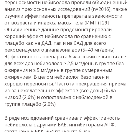
переносимости небиволола провели объединенный
анализ трех основных исследований (n=2016), также
изучили эффективность препарата в зависимости
от возраста и индекса массы тела (ИМТ) [29].
Объединенные данные продемонстрировали
хороший эффект небиволола по сравнению с
плацебо как на ДАД, так и на САД для всего
рекомендуемого диапазона доз (5–40 мг/день).
Эффективность препарата была значительно выше
для всех доз небиволола ≥ 2,5 мг/день в группе без
ожирения и ≥ 5 мг/день в группе с умеренным
ожирением. В целом небиволол безопасен и
хорошо переносится. Частота прекращения приема
из-за нежелательных эффектов (все дозы) была
низкой (2,6%) и сопоставима с наблюдаемой в
группе плацебо (2,0%).
В ряде исследований сравнивали эффективность
небиволола с другими БАБ, ингибиторами АПФ,
сартанами и БКК. 364 пациента были