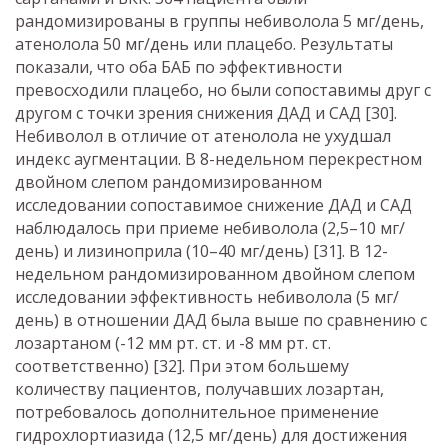
рандомизированы в группы небиволола 5 мг/день,
атенолола 50 мг/день или плацебо. Результаты
показали, что оба БАБ по эффективности
превосходили плацебо, но были сопоставимы друг с
другом с точки зрения снижения ДАД и САД [30].
Небиволол в отличие от атенолола не ухудшал
индекс аугментации. В 8-недельном перекрестном
двойном слепом рандомизированном
исследовании сопоставимое снижение ДАД и САД
наблюдалось при приеме небиволола (2,5–10 мг/
день) и лизиноприла (10–40 мг/день) [31]. В 12-
недельном рандомизированном двойном слепом
исследовании эффективность небиволола (5 мг/
день) в отношении ДАД была выше по сравнению с
лозартаном (-12 мм рт. ст. и -8 мм рт. ст.
соответственно) [32]. При этом большему
количеству пациентов, получавших лозартан,
потребовалось дополнительное применение
гидрохлортиазида (12,5 мг/день) для достижения