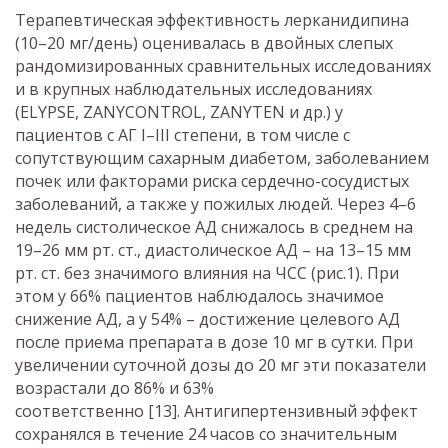
Терапевтическая эффективность лерканидипина
(10–20 мг/день) оценивалась в двойных слепых
рандомизированных сравнительных исследованиях
и в крупных наблюдательных исследованиях
(ELYPSE, ZANYCONTROL, ZANYTEN и др.) у
пациентов с АГ I–III степени, в том числе с
сопутствующим сахарным диабетом, заболеванием
почек или факторами риска сердечно-сосудистых
заболеваний, а также у пожилых людей. Через 4–6
недель систолическое АД снижалось в среднем на
19–26 мм рт. ст., диастолическое АД – на 13–15 мм
рт. ст. без значимого влияния на ЧСС (рис.1). При
этом у 66% пациентов наблюдалось значимое
снижение АД, а у 54% – достижение целевого АД
после приема препарата в дозе 10 мг в сутки. При
увеличении суточной дозы до 20 мг эти показатели
возрастали до 86% и 63%
соответственно [13]. Антигипертензивный эффект
сохранялся в течение 24 часов со значительным