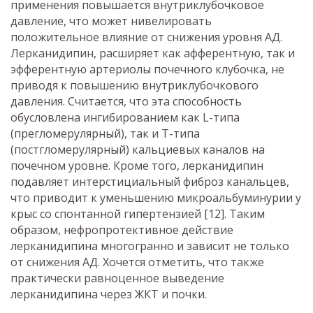
применения повышается внутриклубочковое
давление, что может нивелировать
положительное влияние от снижения уровня АД.
Лерканидипин, расширяет как афферентную, так и
эфферентную артериолы почечного клубочка, не
приводя к повышению внутриклубочкового
давления. Считается, что эта способность
обусловлена ингибированием как L-типа
(прегломерулярный), так и T-типа
(постгломерулярный) кальциевых каналов на
почечном уровне. Кроме того, лерканидипин
подавляет интерстициальный фиброз канальцев,
что приводит к уменьшению микроальбуминурии у
крыс со спонтанной гипертензией [12]. Таким
образом, нефропротективное действие
лерканидипина многогранно и зависит не только
от снижения АД. Хочется отметить, что также
практически равноценное выведение
лерканидипина через ЖКТ и почки.