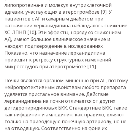
липопротеина-a и молекул внутриклеточной
адгезии, участвующих в атеротромбозе [9]. У
пациентов с АГ и сахарным диабетом при
назначении лерканидипина наблюдалось снижение
ХС-ЛПНП [10]. Эти эффекты, наряду со снижением
АД, имеют большое клиническое значение и
находят подтверждение в исследованиях.
Показано, что назначение лерканидипина
приводит к регрессу структурных изменений
микрососудов при атеротромбозе [11].
Почки являются органом-мишенью при АГ, поэтому
нейропротективным свойствам любого препарата
уделяется пристальное внимание. Действие
лерканидипина на почки отличается от других
дигидропиридиновых БКК. Стандартные БКК, такие
как нифедипин и амлодипин, как правило, влияют
только на приводящую почечную артериолу, но не
на отводящую. Соответственно на фоне их