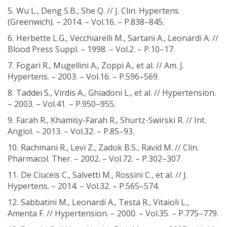
Wu L., Deng S.B., She Q. // J. Clin. Hypertens
(Greenwich). – 2014. – Vol.16. – P.838–845.
Herbette L.G., Vecchiarelli M., Sartani A., Leonardi A. //
Blood Press Suppl. – 1998. – Vol.2. – P.10–17.
Fogari R., Mugellini A., Zoppi A., et al. // Am. J.
Hypertens. – 2003. – Vol.16. – P.596–569.
Taddei S., Virdis A., Ghiadoni L., et al. // Hypertension.
– 2003. – Vol.41. – P.950–955.
Farah R., Khamisy-Farah R., Shurtz-Swirski R. // Int.
Angiol. – 2013. – Vol.32. – P.85–93.
Rachmani R., Levi Z., Zadok B.S., Ravid M. // Clin.
Pharmacol. Ther. – 2002. – Vol.72. – P.302–307.
De Ciuceis C., Salvetti M., Rossini C., et al. // J.
Hypertens. – 2014. – Vol.32. – P.565–574.
Sabbatini M., Leonardi A., Testa R., Vitaioli L.,
Amenta F. // Hypertension. – 2000. – Vol.35. – P.775–779.