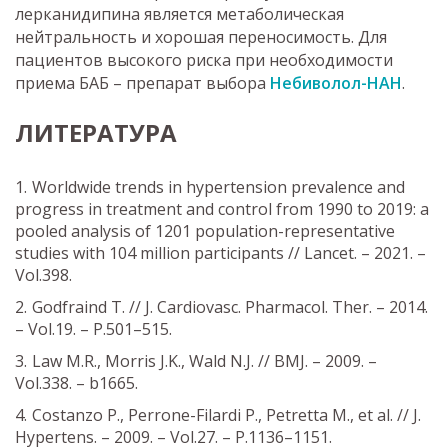
лерканидипина является метаболическая
нейтральность и хорошая переносимость. Для
пациентов высокого риска при необходимости
приема БАБ – препарат выбора
Небиволол-НАН
.
ЛИТЕРАТУРА
Worldwide trends in hypertension prevalence and
progress in treatment and control from 1990 to 2019: a
pooled analysis of 1201 population-representative
studies with 104 million participants // Lancet. – 2021. –
Vol.398.
Godfraind T. // J. Cardiovasc. Pharmacol. Ther. – 2014.
– Vol.19. – P.501–515.
Law M.R., Morris J.K., Wald N.J. // BMJ. – 2009. –
Vol.338. – b1665.
Costanzo P., Perrone-Filardi P., Petretta M., et al. // J.
Hypertens. – 2009. – Vol.27. – P.1136–1151.