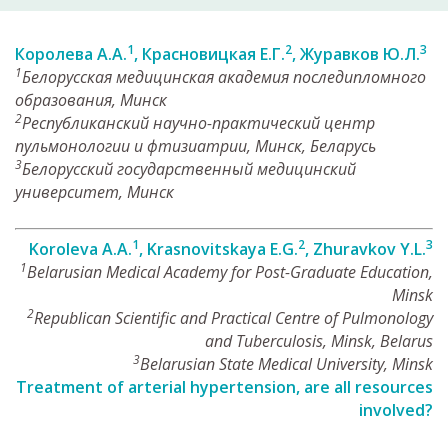
1
2
3
Королева А.А.
, Красновицкая Е.Г.
, Журавков Ю.Л.
1
Белорусская медицинская академия последипломного
образования, Минск
2
Республиканский научно-практический центр
пульмонологии и фтизиатрии, Минск, Беларусь
3
Белорусский государственный медицинский
университет, Минск
1
2
3
Koroleva А.А.
, Krasnovitskaya E.G.
, Zhuravkov Y.L.
1
Belarusian Medical Academy for Post-Graduate Education,
Minsk
2
Republican Scientific and Practical Centre of Pulmonology
and Tuberculosis, Minsk, Belarus
3
Belarusian State Medical University, Minsk
Treatment of arterial hypertension, are all resources
involved?