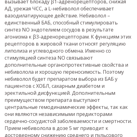
вызывает блокаду β1-адренорецепторов, снижая
АД, урежая ЧСС, а L-небиволол обеспечивает
вазодилатирующее действие. Небиволол –
единственный БАБ, способный стимулировать
синтез NO эндотелием сосудов в результате
агонизма к β3-адренорецепторам. К функциям этих
рецепторов в жировой ткани относят регуляцию
липолиза и углеводного обмена. Именно со
стимуляцией синтеза NO связывают
дополнительные органопротективные свойства и
небиволола и хорошую переносимость. Поэтому
небиволол будет препаратом выбора из БАБ у
пациентов с ХОБЛ, сахарным диабетом и
эректильной дисфункцией. Дополнительным
преимуществом препарата выступают
центральные гемодинамические эффекты, так как
они являются независимыми предикторами
сердечно-сосудистой заболеваемости и смертности.
Прием небиволола в дозе 5 мг приводит к
достоверному снижению среднего и пульсового