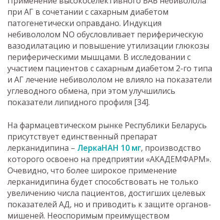
Применение высокоселективного БАБ небиволола
при АГ в сочетании с сахарным диабетом
патогенетически оправдано. Индукция
небивололом NO обусловливает периферическую
вазодилатацию и повышение утилизации глюкозы
периферическими мышцами. В исследовании с
участием пациентов с сахарным диабетом 2-го типа
и АГ лечение небивололом не влияло на показатели
углеводного обмена, при этом улучшились
показатели липидного профиля [34].
На фармацевтическом рынке Республики Беларусь
присутствует единственный препарат
лерканидипина –
ЛеркаНАН 10 мг
, производство
которого освоено на предприятии «АКАДЕМФАРМ».
Очевидно, что более широкое применение
лерканидипина будет способствовать не только
увеличению числа пациентов, достигших целевых
показателей АД, но и приводить к защите органов-
мишеней. Неоспоримым преимуществом