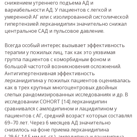
снижением утреннего подъема АД и
вариабельности АД. У пациентов с легкой и
умеренной АГ или с изолированной систолической
гипертензией лерканидипин значительно снижал
центральное САД и пульсовое давление.
Всегда особый интерес вызывает эффективность
терапии у пожилых лиц, так как это уязвимая
группа пациентов с коморбидным фоном и
большой частотой возникновения осложнений.
Антигипертензивная эффективность
лерканидипина у пожилых пациентов оценивалась
как в трех крупных многоцентровых двойных
слепых рандомизированных исследованиях и др. В
исследовании COHORT [14] лерканидипин
сравнивался с амлодипином и лацидипином у
пациентов с АГ, средний возраст которых составлял
69–70 лет. Через 6 месяцев АД значительно
снизилось на фоне приема лерканидипина
(-29,6/-14,5 мм рт. ст.), амлодипина и лацидипина,