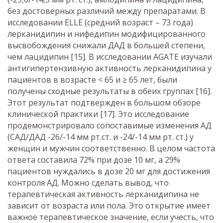
без достоверных различий между препаратами. В
исследовании ELLE (средний возраст – 73 года)
лерканидипин и нифедипин модифицированного
высвобождения снижали ДАД в большей степени,
чем лацидипин [15]. В исследовании AGATE изучали
антигипертензивную активность лерканидипина у
пациентов в возрасте < 65 и ≥ 65 лет, были
получены сходные результаты в обеих группах [16].
Этот результат подтвержден в большом обзоре
клинической практики [17]. Это исследование
продемонстрировало сопоставимые изменения АД
(САД/ДАД -26/-14 мм рт.ст. и -24/-14 мм рт. ст.) у
женщин и мужчин соответственно. В целом частота
ответа составила 72% при дозе 10 мг, а 29%
пациентов нуждались в дозе 20 мг для достижения
контроля АД. Можно сделать вывод, что
терапевтическая активность лерканидипина не
зависит от возраста или пола. Это открытие имеет
важное терапевтическое значение, если учесть, что