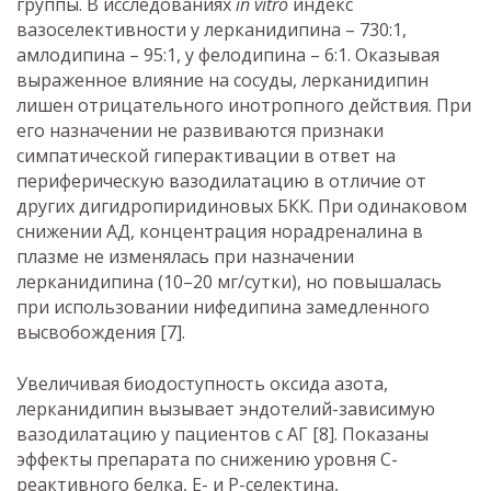
группы. В исследованиях
in vitro
индекс
вазоселективности у лерканидипина – 730:1,
амлодипина – 95:1, у фелодипина – 6:1. Оказывая
выраженное влияние на сосуды, лерканидипин
лишен отрицательного инотропного действия. При
его назначении не развиваются признаки
симпатической гиперактивации в ответ на
периферическую вазодилатацию в отличие от
других дигидропиридиновых БКК. При одинаковом
снижении АД, концентрация норадреналина в
плазме не изменялась при назначении
лерканидипина (10–20 мг/сутки), но повышалась
при использовании нифедипина замедленного
высвобождения [7].
Увеличивая биодоступность оксида азота,
лерканидипин вызывает эндотелий-зависимую
вазодилатацию у пациентов с АГ [8]. Показаны
эффекты препарата по снижению уровня C-
реактивного белка, E- и P-селектина,