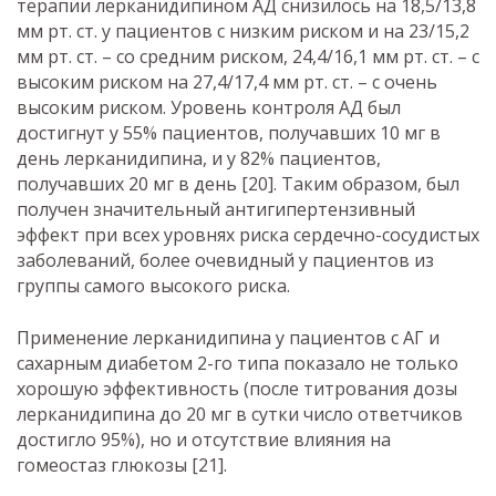
терапии лерканидипином АД снизилось на 18,5/13,8
мм рт. ст. у пациентов с низким риском и на 23/15,2
мм рт. ст. – со средним риском, 24,4/16,1 мм рт. ст. – с
высоким риском на 27,4/17,4 мм рт. ст. – с очень
высоким риском. Уровень контроля АД был
достигнут у 55% пациентов, получавших 10 мг в
день лерканидипина, и у 82% пациентов,
получавших 20 мг в день [20]. Таким образом, был
получен значительный антигипертензивный
эффект при всех уровнях риска сердечно-сосудистых
заболеваний, более очевидный у пациентов из
группы самого высокого риска.
Применение лерканидипина у пациентов с АГ и
сахарным диабетом 2-го типа показало не только
хорошую эффективность (после титрования дозы
лерканидипина до 20 мг в сутки число ответчиков
достигло 95%), но и отсутствие влияния на
гомеостаз глюкозы [21].