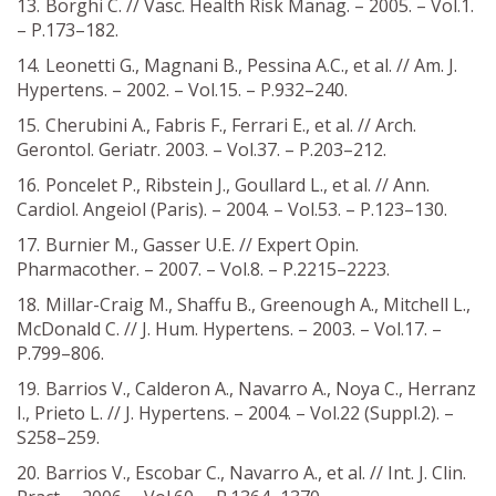
Borghi C. // Vasc. Health Risk Manag. – 2005. – Vol.1.
– P.173–182.
Leonetti G., Magnani B., Pessina A.C., et al. // Am. J.
Hypertens. – 2002. – Vol.15. – P.932–240.
Cherubini A., Fabris F., Ferrari E., et al. // Arch.
Gerontol. Geriatr. 2003. – Vol.37. – P.203–212.
Poncelet P., Ribstein J., Goullard L., et al. // Ann.
Cardiol. Angeiol (Paris). – 2004. – Vol.53. – P.123–130.
Burnier M., Gasser U.E. // Expert Opin.
Pharmacother. – 2007. – Vol.8. – P.2215–2223.
Millar-Craig M., Shaffu B., Greenough A., Mitchell L.,
McDonald C. // J. Hum. Hypertens. – 2003. – Vol.17. –
P.799–806.
Barrios V., Calderon A., Navarro A., Noya C., Herranz
I., Prieto L. // J. Hypertens. – 2004. – Vol.22 (Suppl.2). –
S258–259.
Barrios V., Escobar C., Navarro A., et al. // Int. J. Clin.