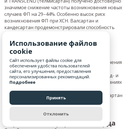
и TRANSCEND (телмисартан) получено достоверно
значимое снижение частоты возникновения новых
случаев ФП на 29–44%. Особенно высок риск
возникновения ФП при ХСН. Валсартан и
кандесартан продемонстрировали способность
снижать риск возникновения ФП у больных с
тяжелой ХСН.
Использование файлов
cookie
Сартаны и ХСН
Сайт использует файлы cookie для
Блокада РААС является важной стратегией лечения
обеспечения удобства пользователей
пациентов с сердечной недостаточностью,
сайта, его улучшения, предоставления
обеспечивая сбалансированное снижение пред- и
персонализированных рекомендаций.
постнагрузки. Только три сартана в исследованиях
Подробнее
доказали улучшение прогноза у лиц с ХСН и
сниженной фракцией левого желудочка – лозартан
Принять
(ELITE II), валсартан (Val-HeFT) и кандесартан
(CHARM).
Отклонить
Сартаны и инфаркт миокарда