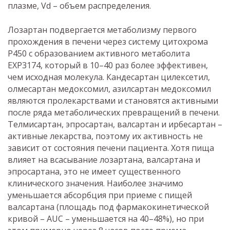
плазме, Vd – объем распределения.
Лозартан подвергается метаболизму первого
прохождения в печени через систему цитохрома
P450 с образованием активного метаболита
EXP3174, который в 10–40 раз более эффективен,
чем исходная молекула. Кандесартан цилексетил,
олмесартан медоксомил, азилсартан медоксомил
являются пролекарствами и становятся активными
после ряда метаболических превращений в печени.
Телмисартан, эпросартан, валсартан и ирбесартан –
активные лекарства, поэтому их активность не
зависит от состояния печени пациента. Хотя пища
влияет на всасывание лозартана, валсартана и
эпросартана, это не имеет существенного
клинического значения. Наиболее значимо
уменьшается абсорбция при приеме с пищей
валсартана (площадь под фармакокинетической
кривой – AUC – уменьшается на 40–48%), но при