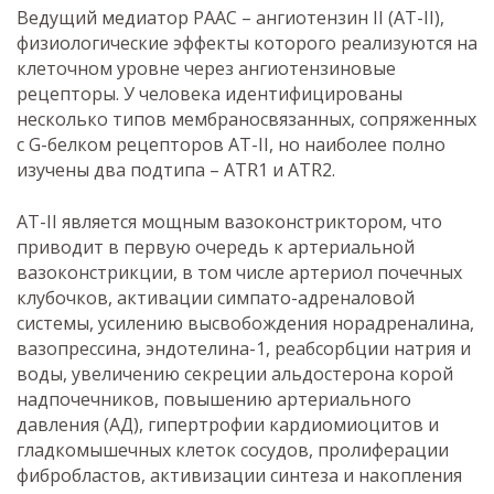
Ведущий медиатор РААС – ангиотензин II (АТ-II),
физиологические эффекты которого реализуются на
клеточном уровне через ангиотензиновые
рецепторы. У человека идентифицированы
несколько типов мембраносвязанных, сопряженных
с G-белком рецепторов АТ-II, но наиболее полно
изучены два подтипа – ATR1 и ATR2.
АТ-II является мощным вазоконстриктором, что
приводит в первую очередь к артериальной
вазоконстрикции, в том числе артериол почечных
клубочков, активации симпато-адреналовой
системы, усилению высвобождения норадреналина,
вазопрессина, эндотелина-1, реабсорбции натрия и
воды, увеличению секреции альдостерона корой
надпочечников, повышению артериального
давления (АД), гипертрофии кардиомиоцитов и
гладкомышечных клеток сосудов, пролиферации
фибробластов, активизации синтеза и накопления