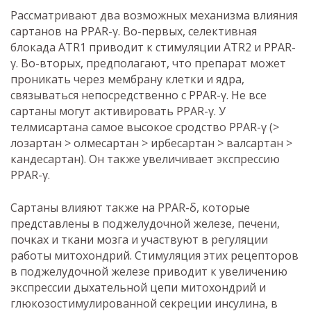
Рассматривают два возможных механизма влияния
сартанов на PPAR-γ. Во-первых, селективная
блокада АТR1 приводит к стимуляции АТR2 и PPAR-
γ. Во-вторых, предполагают, что препарат может
проникать через мембрану клетки и ядра,
связываться непосредственно с PPAR-γ. Не все
сартаны могут активировать PPAR-γ. У
телмисартана самое высокое сродство PPAR-γ (>
лозартан > олмесартан > ирбесартан > валсартан >
кандесартан). Он также увеличивает экспрессию
PPAR-γ.
Сартаны влияют также на PPAR-δ, которые
представлены в поджелудочной железе, печени,
почках и ткани мозга и участвуют в регуляции
работы митохондрий. Стимуляция этих рецепторов
в поджелудочной железе приводит к увеличению
экспрессии дыхательной цепи митохондрий и
глюкозостимулированной секреции инсулина, в