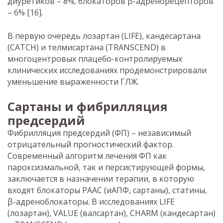
диуретиков – 8%, блокаторов β-адренорецепторов
– 6% [16].
В первую очередь лозартан (LIFE), кандесартана
(CATCH) и телмисартана (TRANSCEND) в
многоцентровых плацебо-контролируемых
клинических исследованиях продемонстрировали
уменьшение выраженности ГЛЖ.
Сартаны и фибрилляция
предсердий
Фибрилляция предсердий (ФП) – независимый
отрицательный прогностический фактор.
Современный алгоритм лечения ФП как
пароксизмальной, так и персистирующей формы,
заключается в назначении терапии, в которую
входят блокаторы РААС (иАПФ, сартаны), статины,
β-адреноблокаторы. В исследованиях LIFE
(лозартан), VALUE (валсартан), CHARM (кандесартан)