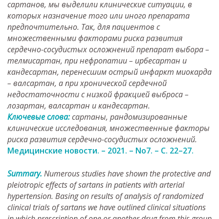
сартанов, мы выделили клинические ситуации, в
которых назначение того или иного препарата
предпочтительно. Так, для пациентов с
множественными факторами риска развития
сердечно-сосудистых осложнений препарат выбора –
телмисартан, при нефропатии – ирбесартан и
кандесартан, перенесшим острый инфаркт миокарда
– валсартан, а при хронической сердечной
недостаточности с низкой фракцией выброса –
лозартан, валсартан и кандесартан.
Ключевые слова:
сартаны, рандомизированные
клинические исследования, множественные факторы
риска развития сердечно-сосудистых осложнений.
Медицинские новости. – 2021. – No7. – С. 22–27.
Summary.
Numerous studies have shown the protective and
pleiotropic effects of sartans in patients with arterial
hypertension. Basing on results of analysis of randomized
clinical trials of sartans we have outlined clinical situations
in which prescription of one or another drug from this group