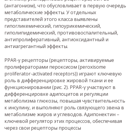
(антагонизм), что обусловливает в первую очередь
метаболические эффекты. У отдельных
представителей этого класса выявлены
гипогликемический, гипоурикемический,
гиполипидемический, противовоспалительный,
антипролиферативный, антиоксидантный и
антиагрегантный эффекты.
PPAR-γ рецепторы (рецепторы, активируемые
пролифераторами пероксисом (peroxisome
proliferator-activated receptors)) играют ключевую
роль в дифференцировке жировой ткани и ее
функционировании (рис. 2). PPAR-γ участвуют в
дифференцировке адипоцитов и регуляции
метаболизма глюкозы, повышая чувствительность
к инсулину, и выполняют роль связующего звена в
метаболизме жиров и углеводов. Адипонектин –
ключевой регулятор этих процессов, обеспечивая
через свои рецепторы процессы