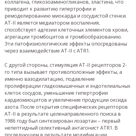
коллагена, гликозоаминогликанов, эластина, что
приводит к развитию гипертрофии и
ремоделированию миокарда и сосудистой стенки.
АТ-II является медиатором воспаления,
способствует адгезии клеточных элементов крови,
агрегации тромбоцитов и тромбообразованию.
Эти патофизиологические эффекты опосредованы
через взаимодействие АТ-II с ATR1.
С другой стороны, стимуляция АТ-II рецепторов 2-
го типа вызывает противоположные эффекты, а
именно вазодилатацию, подавление
пролиферации гладкомышечных и эндотелиальных
клеток сосудов, уменьшение гипертрофии
кардиомиоцитов и увеличение продукции оксида
азота. После открытия специфических рецепторов
АТ-II в результате целенаправленного поиска в
1986 году был синтезирован лозартан – первый
непептидный селективный антагонист ATR1. В
последующем в результате модификации