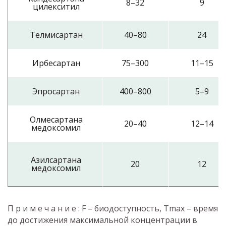
8–32
9
цилекситил
Телмисартан
40–80
24
Ирбесартан
75–300
11–15
Эпросартан
400–800
5–9
Олмесартана
20–40
12–14
медоксомил
Азилсартана
20
12
медоксомил
П р и м е ч а н и е : F – биодоступность, Tmax – время
до достижения максимальной концентрации в