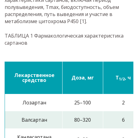
характеристики сартанов, включая период
полувыведения, Tmax, биодоступность, объем
распределения, путь выведения и участие в
метаболизме цитохрома P450 [1].
ТАБЛИЦА 1 Фармакологическая характеристика
сартанов
Лекарственное
Доза, мг
T
, ч
1/2
средство
Лозартан
25–100
2
Валсартан
80–320
6
Кандесартана