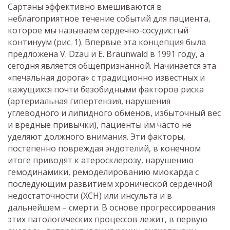
Сартаны эффективно вмешиваются в
неблагоприятное течение событий для пациента,
которое мы называем сердечно-сосудистый
континуум (рис. 1). Впервые эта концепция была
предложена V. Dzau и E. Braunwald в 1991 году, а
сегодня является общепризнанной. Начинается эта
«печальная дорога» с традиционно известных и
кажущихся почти безобидными факторов риска
(артериальная гипертензия, нарушения
углеводного и липидного обменов, избыточный вес
и вредные привычки), пациенты им часто не
уделяют должного внимания. Эти факторы,
постепенно повреждая эндотелий, в конечном
итоге приводят к атеросклерозу, нарушению
гемодинамики, ремоделированию миокарда с
последующим развитием хронической сердечной
недостаточности (ХСН) или инсульта и в
дальнейшем – смерти. В основе прогрессирования
этих патологических процессов лежит, в первую