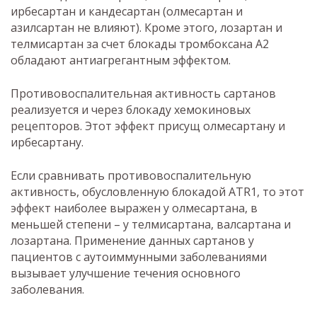
ирбесартан и кандесартан (олмесартан и
азилсартан не влияют). Кроме этого, лозартан и
телмисартан за счет блокады тромбоксана А2
обладают антиагрегантным эффектом.
Противовоспалительная активность сартанов
реализуется и через блокаду хемокиновых
рецепторов. Этот эффект присущ олмесартану и
ирбесартану.
Если сравнивать противовоспалительную
активность, обусловленную блокадой АТR1, то этот
эффект наиболее выражен у олмесартана, в
меньшей степени – у телмисартана, валсартана и
лозартана. Применение данных сартанов у
пациентов с аутоиммунными заболеваниями
вызывает улучшение течения основного
заболевания.