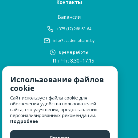
Контакты
Вакансии
+375 (17) 268-63-64
info@academpharm.by
Время работы
Пн-Чт:
8:30–17:15
ПТ:
8:30–16:00
Обед:
12:30–13:00
Использование файлов
Сб, Вс:
выходные
cookie
Сайт использует файлы cookie для
обеспечения удобства пользователей
МЫ ЗА БЕЗОПАСНОСТЬ
сайта, его улучшения, предоставления
персонализированных рекомендаций.
Подробнее
ОБРАЩЕНИЯ ГРАЖДАН
Принять