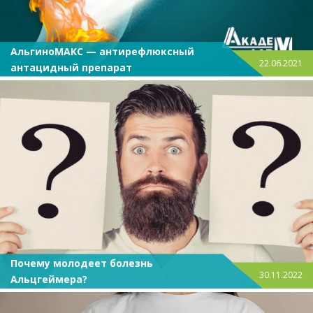
АльгиноМАКС — антирефлюксный
22.06.2021
антацидный препарат
Почему молодеет болезнь
30.11.2022
Альцгеймера?